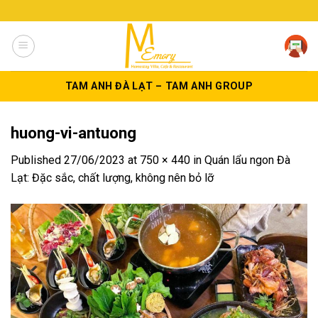
Skip
to
content
TAM ANH ĐÀ LẠT – TAM ANH GROUP
huong-vi-antuong
Published
27/06/2023
at
750 × 440
in
Quán lẩu ngon Đà
Lạt: Đặc sắc, chất lượng, không nên bỏ lỡ