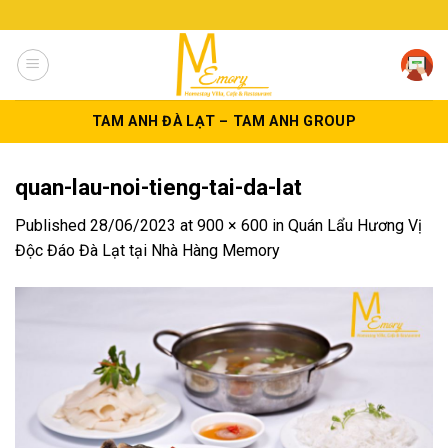
Skip
to
content
TAM ANH ĐÀ LẠT – TAM ANH GROUP
quan-lau-noi-tieng-tai-da-lat
Published
28/06/2023
at
900 × 600
in
Quán Lẩu Hương Vị
Độc Đáo Đà Lạt tại Nhà Hàng Memory