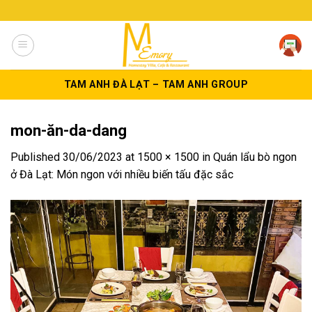
Skip
to
content
TAM ANH ĐÀ LẠT – TAM ANH GROUP
mon-ăn-da-dang
Published
30/06/2023
at
1500 × 1500
in
Quán lẩu bò ngon
ở Đà Lạt: Món ngon với nhiều biến tấu đặc sắc