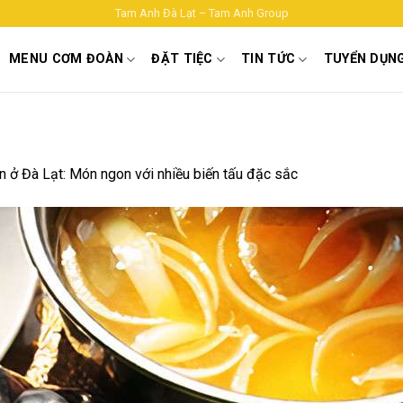
Tam Anh Đà Lạt – Tam Anh Group
MENU CƠM ĐOÀN
ĐẶT TIỆC
TIN TỨC
TUYỂN DỤN
n ở Đà Lạt: Món ngon với nhiều biến tấu đặc sắc