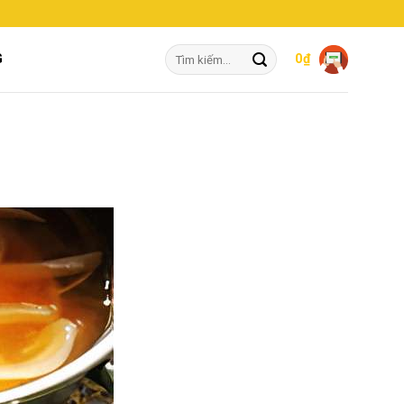
Tìm
G
0
₫
kiếm: