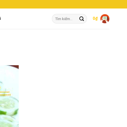
Tìm
G
0
₫
kiếm: