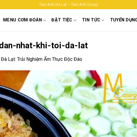
Tam Anh Đà Lạt – Tam Anh Group
MENU CƠM ĐOÀN
ĐẶT TIỆC
TIN TỨC
TUYỂN DỤN
an-nhat-khi-toi-da-lat
Đà Lạt: Trải Nghiệm Ẩm Thực Độc Đáo