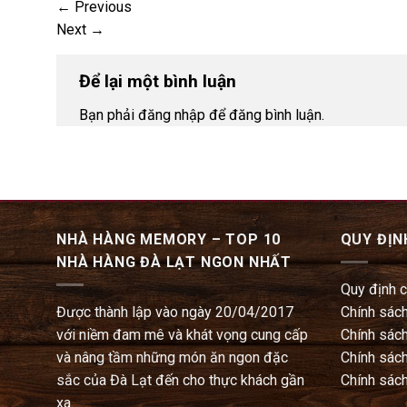
←
Previous
Next
→
Để lại một bình luận
Bạn phải đăng nhập để đăng bình luận.
NHÀ HÀNG MEMORY – TOP 10
QUY ĐỊN
NHÀ HÀNG ĐÀ LẠT NGON NHẤT
Quy định 
Được thành lập vào ngày 20/04/2017
Chính sách
với niềm đam mê và khát vọng cung cấp
Chính sách
và nâng tầm những món ăn ngon đặc
Chính sách
sắc của Đà Lạt đến cho thực khách gần
Chính sách
xa.