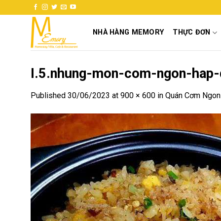
Skip
to
content
NHÀ HÀNG MEMORY
THỰC ĐƠN
I.5.nhung-mon-com-ngon-hap-d
Published
30/06/2023
at
900 × 600
in
Quán Cơm Ngon 