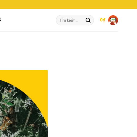
Tìm
G
0
₫
kiếm: