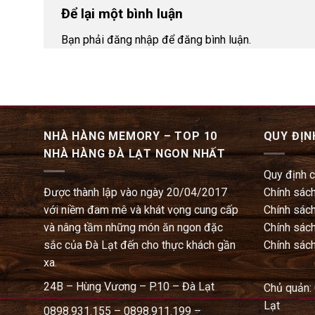
Để lại một bình luận
Bạn phải đăng nhập để đăng bình luận.
NHÀ HÀNG MEMORY – TOP 10
QUY ĐỊN
NHÀ HÀNG ĐÀ LẠT NGON NHẤT
Quy định 
Được thành lập vào ngày 20/04/2017
Chính sách
với niềm đam mê và khát vọng cung cấp
Chính sách
và nâng tầm những món ăn ngon đặc
Chính sách
sắc của Đà Lạt đến cho thực khách gần
Chính sách
xa.
24B – Hùng Vương – P.10 – Đà Lạt
Chủ quản:
Lạt
0898.931.155 – 0898.911.199 –