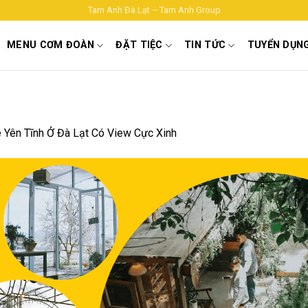
Tam Anh Đà Lạt – Tam Anh Group
MENU CƠM ĐOÀN
ĐẶT TIỆC
TIN TỨC
TUYỂN DỤN
 Yên Tĩnh Ở Đà Lạt Có View Cực Xinh