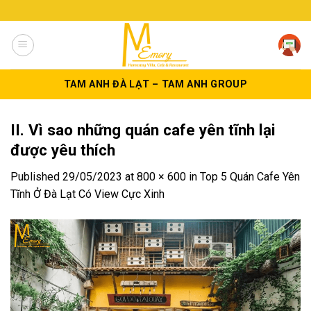
Skip
to
content
TAM ANH ĐÀ LẠT – TAM ANH GROUP
II. Vì sao những quán cafe yên tĩnh lại
được yêu thích
Published
29/05/2023
at
800 × 600
in
Top 5 Quán Cafe Yên
Tĩnh Ở Đà Lạt Có View Cực Xinh