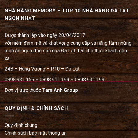
NHÀ HÀNG MEMORY – TOP 10 NHÀ HÀNG ĐÀ LẠT
NGON NHẤT
Được thành lập vào ngày 20/04/2017
với niềm đam mê và khát vọng cung cấp và nâng tầm những
món ăn ngon đặc sắc của Đà Lạt đến cho thực khách gần
xa.
24B – Hùng Vương – P.10 – Đà Lạt
0898.931.155 – 0898.911.199 – 0898.931.199
Đơn vị trực thuộc
Tam Anh Group
QUY ĐỊNH & CHÍNH SÁCH
Quy định chung
Chính sách bảo mật thông tin