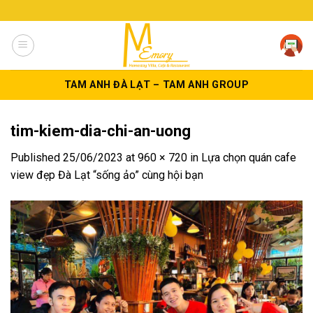
Skip
to
content
TAM ANH ĐÀ LẠT – TAM ANH GROUP
tim-kiem-dia-chi-an-uong
Published
25/06/2023
at
960 × 720
in
Lựa chọn quán cafe
view đẹp Đà Lạt “sống ảo” cùng hội bạn