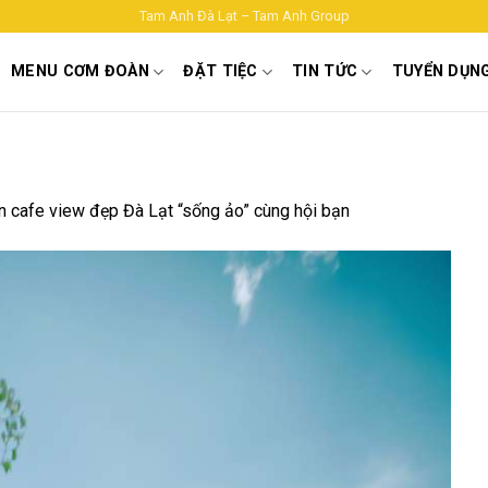
Tam Anh Đà Lạt – Tam Anh Group
MENU CƠM ĐOÀN
ĐẶT TIỆC
TIN TỨC
TUYỂN DỤN
 cafe view đẹp Đà Lạt “sống ảo” cùng hội bạn