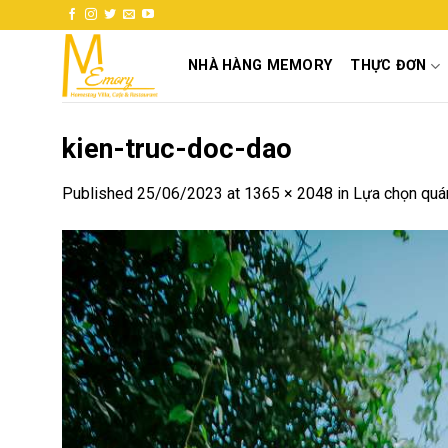
Skip
to
content
NHÀ HÀNG MEMORY
THỰC ĐƠN
kien-truc-doc-dao
Published
25/06/2023
at
1365 × 2048
in
Lựa chọn quán