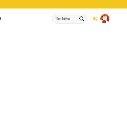
Tìm
G
0
₫
kiếm: