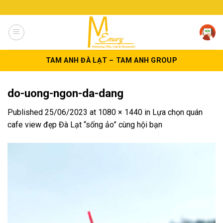
Skip
to
content
TAM ANH ĐÀ LẠT – TAM ANH GROUP
do-uong-ngon-da-dang
Published
25/06/2023
at
1080 × 1440
in
Lựa chọn quán
cafe view đẹp Đà Lạt “sống ảo” cùng hội bạn