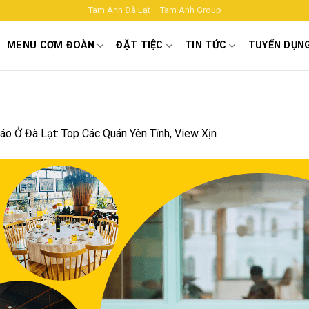
Tam Anh Đà Lạt – Tam Anh Group
MENU CƠM ĐOÀN
ĐẶT TIỆC
TIN TỨC
TUYỂN DỤN
áo Ở Đà Lạt: Top Các Quán Yên Tĩnh, View Xịn