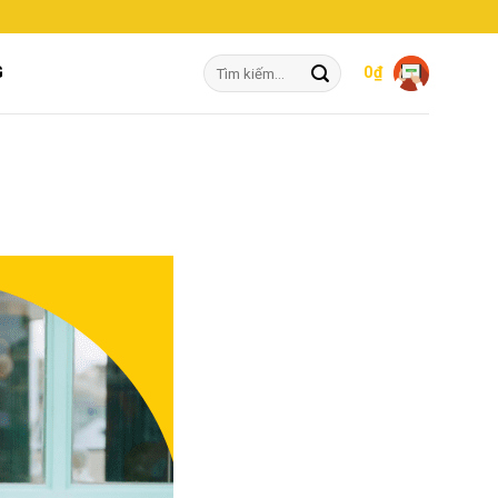
Tìm
G
0
₫
kiếm: