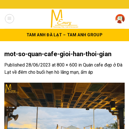
Skip
to
content
TAM ANH ĐÀ LẠT – TAM ANH GROUP
mot-so-quan-cafe-gioi-han-thoi-gian
Published
28/06/2023
at
800 × 600
in
Quán cafe đẹp ở Đà
Lạt về đêm cho buổi hẹn hò lãng mạn, ấm áp