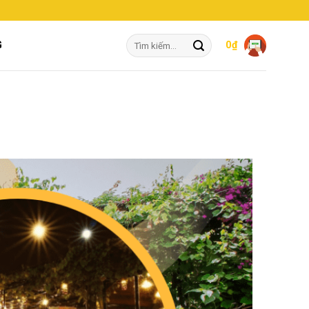
Tìm
G
0
₫
kiếm: