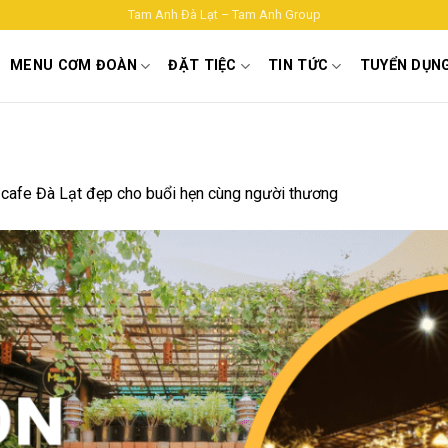
Tam Anh Đà Lạt – Tam Anh Group
MENU CƠM ĐOÀN
ĐẶT TIỆC
TIN TỨC
TUYỂN DỤN
cafe Đà Lạt đẹp cho buổi hẹn cùng người thương