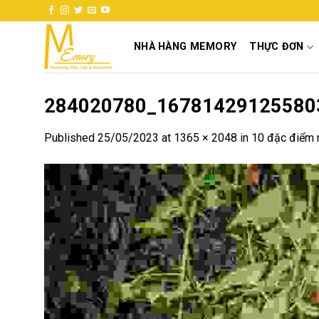
Skip
to
content
NHÀ HÀNG MEMORY
THỰC ĐƠN
284020780_16781429125580
Published
25/05/2023
at
1365 × 2048
in
10 đặc điểm n