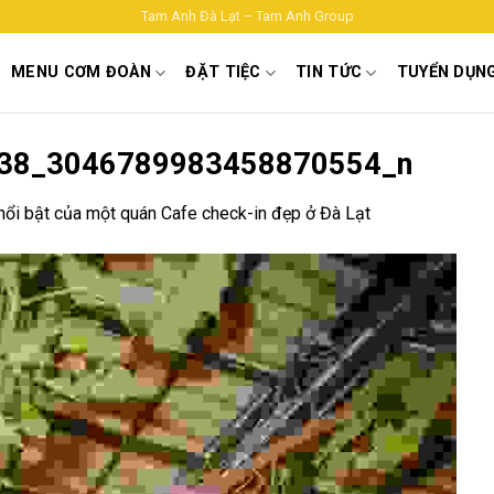
Tam Anh Đà Lạt – Tam Anh Group
MENU CƠM ĐOÀN
ĐẶT TIỆC
TIN TỨC
TUYỂN DỤN
38_3046789983458870554_n
ổi bật của một quán Cafe check-in đẹp ở Đà Lạt