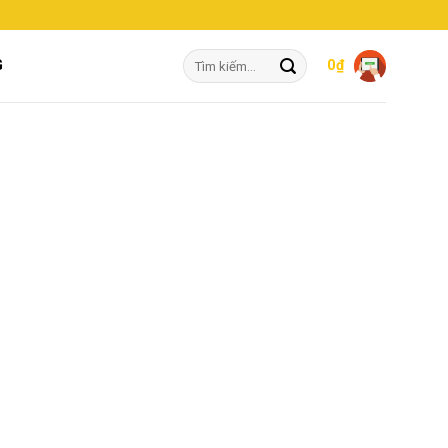
Tìm
G
0
₫
kiếm: