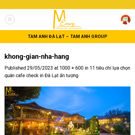
Skip
to
content
TAM ANH ĐÀ LẠT – TAM ANH GROUP
khong-gian-nha-hang
Published
29/05/2023
at
1000 × 600
in
11 tiêu chí lựa chọn
quán cafe check in Đà Lạt ấn tượng