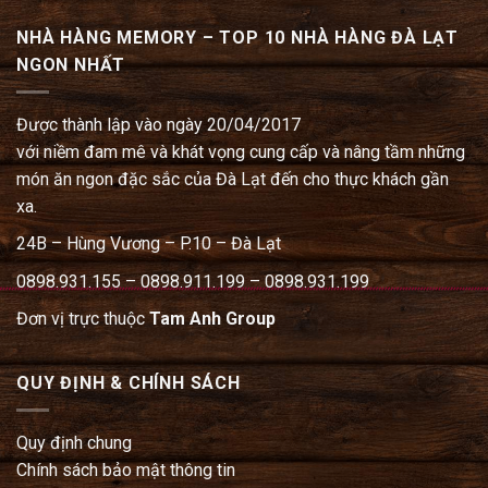
NHÀ HÀNG MEMORY – TOP 10 NHÀ HÀNG ĐÀ LẠT
NGON NHẤT
Được thành lập vào ngày 20/04/2017
với niềm đam mê và khát vọng cung cấp và nâng tầm những
món ăn ngon đặc sắc của Đà Lạt đến cho thực khách gần
xa.
24B – Hùng Vương – P.10 – Đà Lạt
0898.931.155 – 0898.911.199 – 0898.931.199
Đơn vị trực thuộc
Tam Anh Group
QUY ĐỊNH & CHÍNH SÁCH
Quy định chung
Chính sách bảo mật thông tin