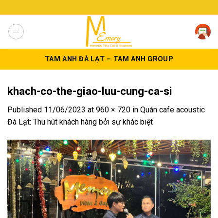
Skip
to
content
TAM ANH ĐÀ LẠT – TAM ANH GROUP
khach-co-the-giao-luu-cung-ca-si
Published
11/06/2023
at
960 × 720
in
Quán cafe acoustic
Đà Lạt: Thu hút khách hàng bởi sự khác biệt