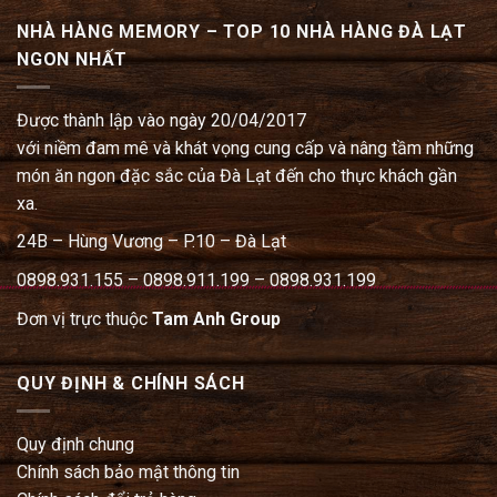
NHÀ HÀNG MEMORY – TOP 10 NHÀ HÀNG ĐÀ LẠT
NGON NHẤT
Được thành lập vào ngày 20/04/2017
với niềm đam mê và khát vọng cung cấp và nâng tầm những
món ăn ngon đặc sắc của Đà Lạt đến cho thực khách gần
xa.
24B – Hùng Vương – P.10 – Đà Lạt
0898.931.155 – 0898.911.199 – 0898.931.199
Đơn vị trực thuộc
Tam Anh Group
QUY ĐỊNH & CHÍNH SÁCH
Quy định chung
Chính sách bảo mật thông tin