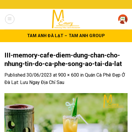
Skip
to
content
TAM ANH ĐÀ LẠT – TAM ANH GROUP
III-memory-cafe-diem-dung-chan-cho-
nhung-tin-do-ca-phe-song-ao-tai-da-lat
Published
30/06/2023
at
900 × 600
in
Quán Cà Phê Đẹp Ở
Đà Lạt: Lưu Ngay Địa Chỉ Sau