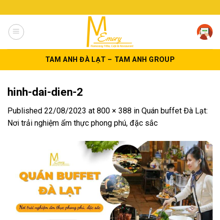
Skip
to
content
TAM ANH ĐÀ LẠT – TAM ANH GROUP
hinh-dai-dien-2
Published
22/08/2023
at
800 × 388
in
Quán buffet Đà Lạt:
Nơi trải nghiệm ẩm thực phong phú, đặc sắc