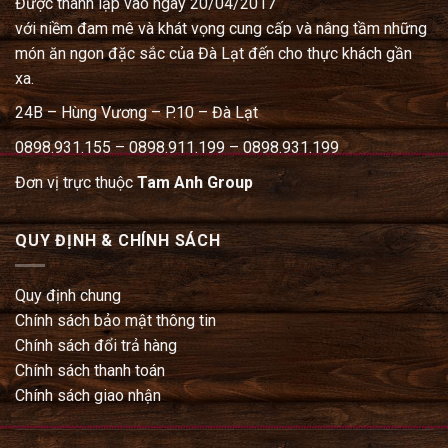
Được thành lập vào ngày 20/04/2017
với niềm đam mê và khát vọng cung cấp và nâng tầm những
món ăn ngon đặc sắc của Đà Lạt đến cho thực khách gần
xa.
24B – Hùng Vương – P.10 – Đà Lạt
0898.931.155 – 0898.911.199 – 0898.931.199
Đơn vị trực thuộc
Tam Anh Group
QUY ĐỊNH & CHÍNH SÁCH
Quy định chung
Chính sách bảo mật thông tin
Chính sách đổi trả hàng
Chính sách thanh toán
Chính sách giao nhận