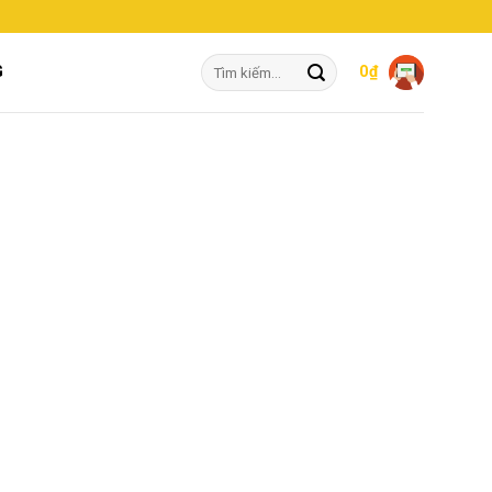
Tìm
G
0
₫
kiếm: