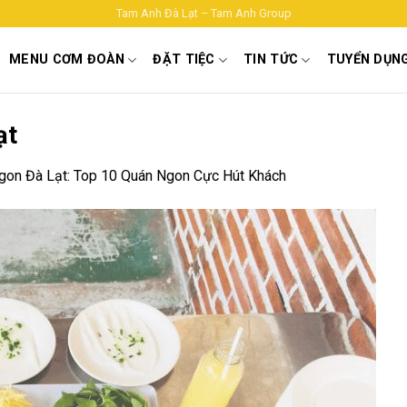
Tam Anh Đà Lạt – Tam Anh Group
MENU CƠM ĐOÀN
ĐẶT TIỆC
TIN TỨC
TUYỂN DỤN
ạt
gon Đà Lạt: Top 10 Quán Ngon Cực Hút Khách