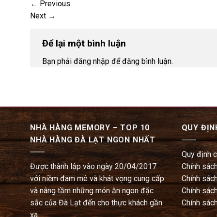
←
Previous
Next
→
Để lại một bình luận
Bạn phải đăng nhập để đăng bình luận.
NHÀ HÀNG MEMORY – TOP 10
QUY ĐỊN
NHÀ HÀNG ĐÀ LẠT NGON NHẤT
Quy định 
Được thành lập vào ngày 20/04/2017
Chính sách
với niềm đam mê và khát vọng cung cấp
Chính sách
và nâng tầm những món ăn ngon đặc
Chính sách
sắc của Đà Lạt đến cho thực khách gần
Chính sách
xa.