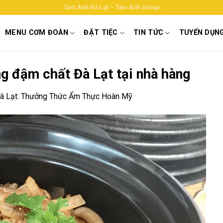
Tam Anh Đà Lạt – Tam Anh Group
MENU CƠM ĐOÀN
ĐẶT TIỆC
TIN TỨC
TUYỂN DỤN
ng đậm chất Đà Lạt tại nhà hàng
à Lạt: Thưởng Thức Ẩm Thực Hoàn Mỹ