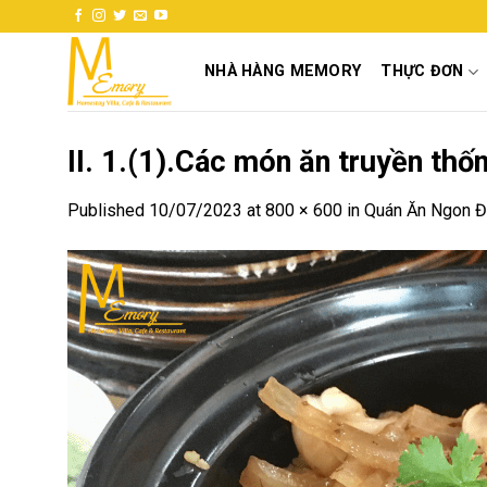
Skip
to
content
NHÀ HÀNG MEMORY
THỰC ĐƠN
II. 1.(1).Các món ăn truyền thố
Published
10/07/2023
at
800 × 600
in
Quán Ăn Ngon Đ