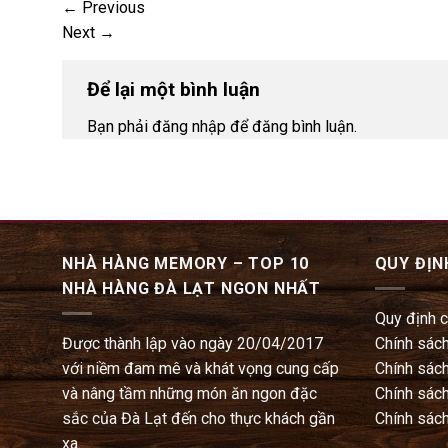
←
Previous
Next
→
Để lại một bình luận
Bạn phải đăng nhập để đăng bình luận.
NHÀ HÀNG MEMORY – TOP 10
QUY ĐỊN
NHÀ HÀNG ĐÀ LẠT NGON NHẤT
Quy định 
Được thành lập vào ngày 20/04/2017
Chính sách
với niềm đam mê và khát vọng cung cấp
Chính sách
và nâng tầm những món ăn ngon đặc
Chính sách
sắc của Đà Lạt đến cho thực khách gần
Chính sách
xa.