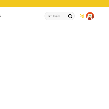
Tìm
G
0
₫
kiếm: