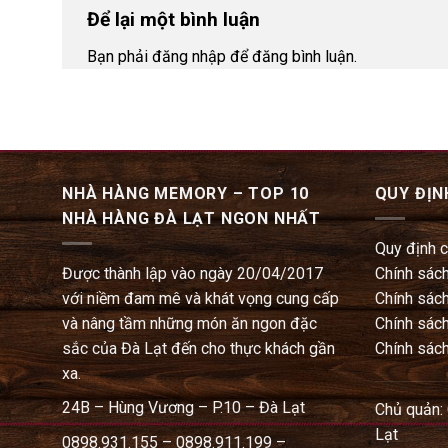
Để lại một bình luận
Bạn phải đăng nhập để đăng bình luận.
NHÀ HÀNG MEMORY – TOP 10
QUY ĐỊN
NHÀ HÀNG ĐÀ LẠT NGON NHẤT
Quy định 
Được thành lập vào ngày 20/04/2017
Chính sách
với niềm đam mê và khát vọng cung cấp
Chính sách
và nâng tầm những món ăn ngon đặc
Chính sách
sắc của Đà Lạt đến cho thực khách gần
Chính sách
xa.
24B – Hùng Vương – P.10 – Đà Lạt
Chủ quản:
Lạt
0898.931.155 – 0898.911.199 –