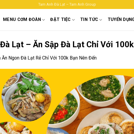
Tam Anh Đà Lạt – Tam Anh Group
MENU CƠM ĐOÀN
ĐẶT TIỆC
TIN TỨC
TUYỂN DỤN
à Lạt – Ăn Sập Đà Lạt Chỉ Với 100k
 Ăn Ngon Đà Lạt Rẻ Chỉ Với 100k Bạn Nên Đến