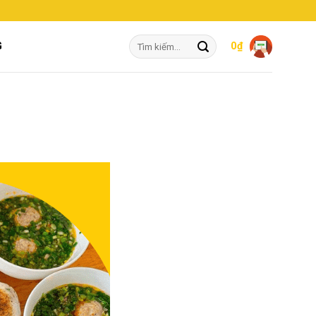
Tìm
G
0
₫
kiếm: