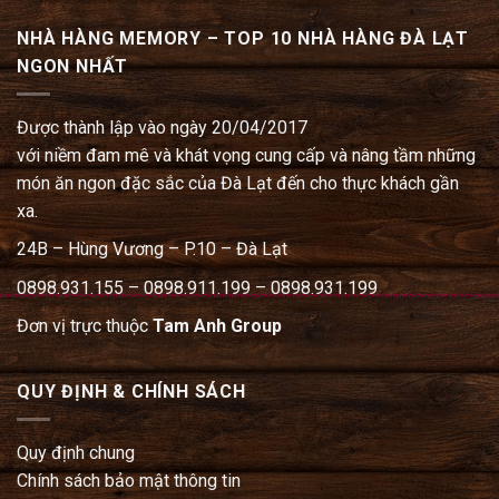
NHÀ HÀNG MEMORY – TOP 10 NHÀ HÀNG ĐÀ LẠT
NGON NHẤT
Được thành lập vào ngày 20/04/2017
với niềm đam mê và khát vọng cung cấp và nâng tầm những
món ăn ngon đặc sắc của Đà Lạt đến cho thực khách gần
xa.
24B – Hùng Vương – P.10 – Đà Lạt
0898.931.155 – 0898.911.199 – 0898.931.199
Đơn vị trực thuộc
Tam Anh Group
QUY ĐỊNH & CHÍNH SÁCH
Quy định chung
Chính sách bảo mật thông tin