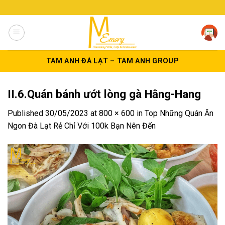
Skip
to
content
TAM ANH ĐÀ LẠT – TAM ANH GROUP
II.6.Quán bánh ướt lòng gà Hằng-Hang
Published
30/05/2023
at
800 × 600
in
Top Những Quán Ăn
Ngon Đà Lạt Rẻ Chỉ Với 100k Bạn Nên Đến