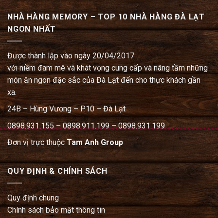
NHÀ HÀNG MEMORY – TOP 10 NHÀ HÀNG ĐÀ LẠT
NGON NHẤT
Được thành lập vào ngày 20/04/2017
với niềm đam mê và khát vọng cung cấp và nâng tầm những
món ăn ngon đặc sắc của Đà Lạt đến cho thực khách gần
xa.
24B – Hùng Vương – P.10 – Đà Lạt
0898.931.155 – 0898.911.199 – 0898.931.199
Đơn vị trực thuộc
Tam Anh Group
QUY ĐỊNH & CHÍNH SÁCH
Quy định chung
Chính sách bảo mật thông tin