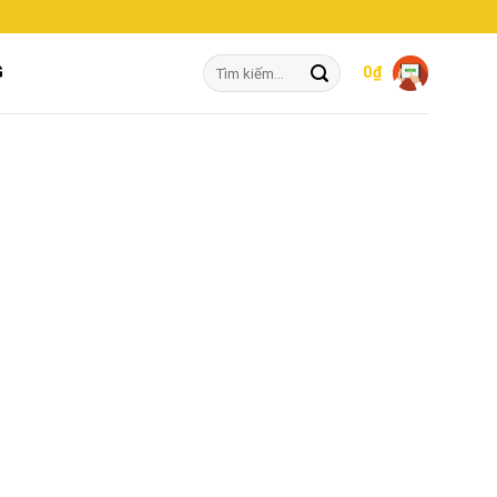
Tìm
G
0
₫
kiếm: