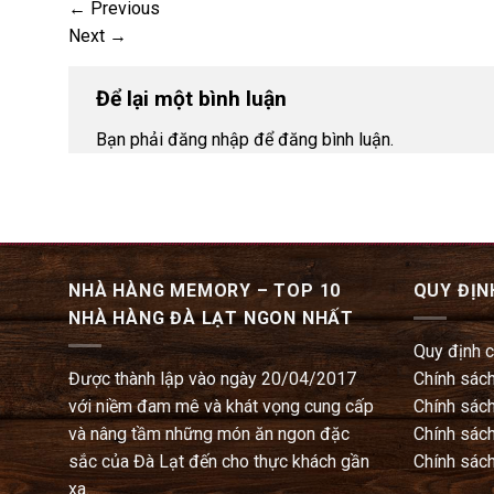
←
Previous
Next
→
Để lại một bình luận
Bạn phải đăng nhập để đăng bình luận.
NHÀ HÀNG MEMORY – TOP 10
QUY ĐỊN
NHÀ HÀNG ĐÀ LẠT NGON NHẤT
Quy định 
Được thành lập vào ngày 20/04/2017
Chính sách
với niềm đam mê và khát vọng cung cấp
Chính sách
và nâng tầm những món ăn ngon đặc
Chính sách
sắc của Đà Lạt đến cho thực khách gần
Chính sách
xa.