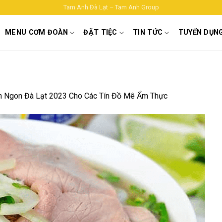
Tam Anh Đà Lạt – Tam Anh Group
MENU CƠM ĐOÀN
ĐẶT TIỆC
TIN TỨC
TUYỂN DỤN
n Ngon Đà Lạt 2023 Cho Các Tín Đồ Mê Ẩm Thực