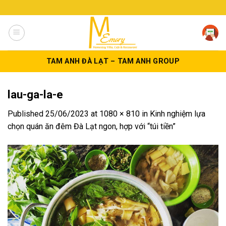
Skip
to
content
TAM ANH ĐÀ LẠT – TAM ANH GROUP
lau-ga-la-e
Published
25/06/2023
at
1080 × 810
in
Kinh nghiệm lựa
chọn quán ăn đêm Đà Lạt ngon, hợp với “túi tiền”