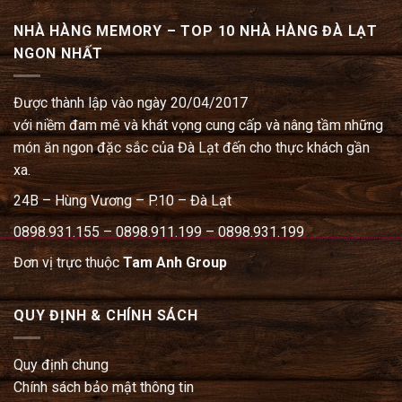
NHÀ HÀNG MEMORY – TOP 10 NHÀ HÀNG ĐÀ LẠT
NGON NHẤT
Được thành lập vào ngày 20/04/2017
với niềm đam mê và khát vọng cung cấp và nâng tầm những
món ăn ngon đặc sắc của Đà Lạt đến cho thực khách gần
xa.
24B – Hùng Vương – P.10 – Đà Lạt
0898.931.155 – 0898.911.199 – 0898.931.199
Đơn vị trực thuộc
Tam Anh Group
QUY ĐỊNH & CHÍNH SÁCH
Quy định chung
Chính sách bảo mật thông tin