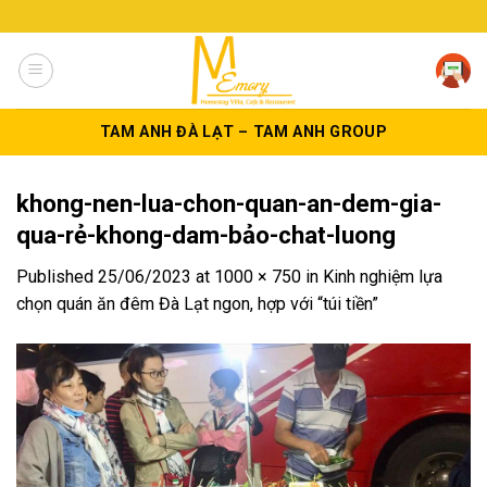
Skip
to
content
TAM ANH ĐÀ LẠT – TAM ANH GROUP
khong-nen-lua-chon-quan-an-dem-gia-
qua-rẻ-khong-dam-bảo-chat-luong
Published
25/06/2023
at
1000 × 750
in
Kinh nghiệm lựa
chọn quán ăn đêm Đà Lạt ngon, hợp với “túi tiền”