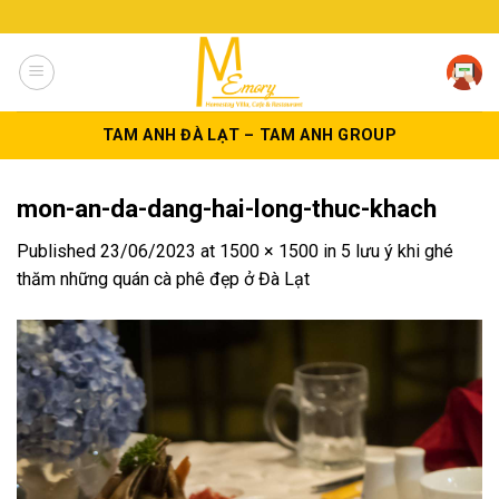
Skip
to
content
TAM ANH ĐÀ LẠT – TAM ANH GROUP
mon-an-da-dang-hai-long-thuc-khach
Published
23/06/2023
at
1500 × 1500
in
5 lưu ý khi ghé
thăm những quán cà phê đẹp ở Đà Lạt