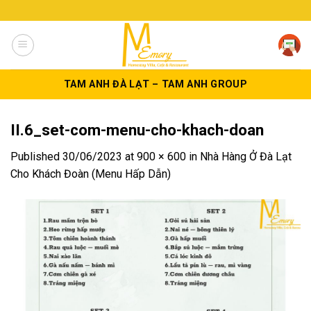
Skip
to
content
TAM ANH ĐÀ LẠT – TAM ANH GROUP
II.6_set-com-menu-cho-khach-doan
Published
30/06/2023
at
900 × 600
in
Nhà Hàng Ở Đà Lạt
Cho Khách Đoàn (Menu Hấp Dẫn)