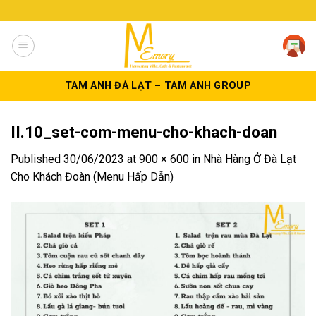
Skip
to
content
TAM ANH ĐÀ LẠT – TAM ANH GROUP
II.10_set-com-menu-cho-khach-doan
Published
30/06/2023
at
900 × 600
in
Nhà Hàng Ở Đà Lạt
Cho Khách Đoàn (Menu Hấp Dẫn)