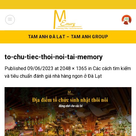
Skip
to
content
TAM ANH ĐÀ LẠT – TAM ANH GROUP
to-chu-tiec-thoi-noi-tai-memory
Published
09/06/2023
at
2048 × 1365
in
Các cách tìm kiếm
và tiêu chuẩn đánh giá nhà hàng ngon ở Đà Lạt