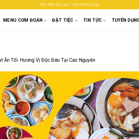
Tam Anh Đà Lạt – Tam Anh Group
MENU CƠM ĐOÀN
ĐẶT TIỆC
TIN TỨC
TUYỂN DỤN
t Ăn Tối: Hương Vị Độc Đáo Tại Cao Nguyên