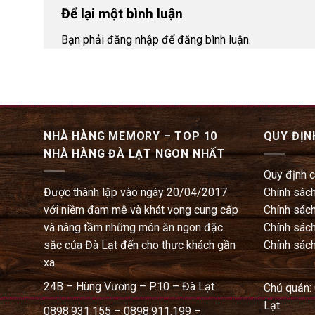
Để lại một bình luận
Bạn phải đăng nhập để đăng bình luận.
NHÀ HÀNG MEMORY – TOP 10
QUY ĐỊN
NHÀ HÀNG ĐÀ LẠT NGON NHẤT
Quy định 
Được thành lập vào ngày 20/04/2017
Chính sách
với niềm đam mê và khát vọng cung cấp
Chính sách
và nâng tầm những món ăn ngon đặc
Chính sách
sắc của Đà Lạt đến cho thực khách gần
Chính sách
xa.
24B – Hùng Vương – P.10 – Đà Lạt
Chủ quản:
Lạt
0898.931.155 – 0898.911.199 –