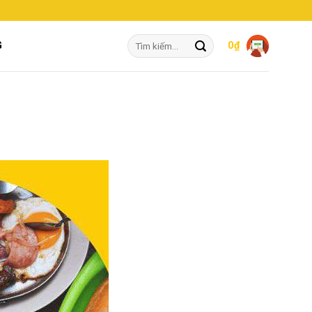
Tìm
G
0
₫
kiếm: