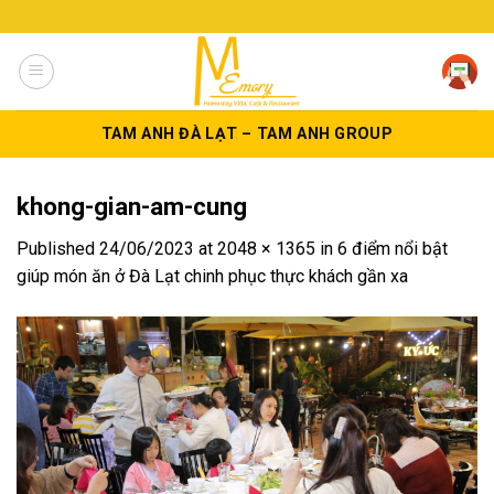
Skip
to
content
TAM ANH ĐÀ LẠT – TAM ANH GROUP
khong-gian-am-cung
Published
24/06/2023
at
2048 × 1365
in
6 điểm nổi bật
giúp món ăn ở Đà Lạt chinh phục thực khách gần xa