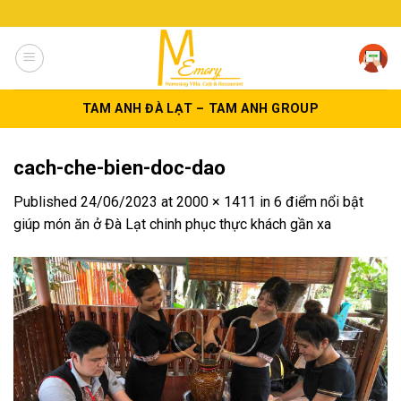
Skip
to
content
TAM ANH ĐÀ LẠT – TAM ANH GROUP
cach-che-bien-doc-dao
Published
24/06/2023
at
2000 × 1411
in
6 điểm nổi bật
giúp món ăn ở Đà Lạt chinh phục thực khách gần xa