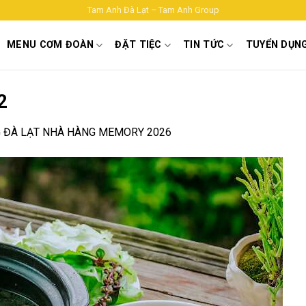
Tam Anh Đà Lạt – Tam Anh Group
MENU CƠM ĐOÀN
ĐẶT TIỆC
TIN TỨC
TUYỂN DỤN
2
 ĐÀ LẠT NHÀ HÀNG MEMORY 2026