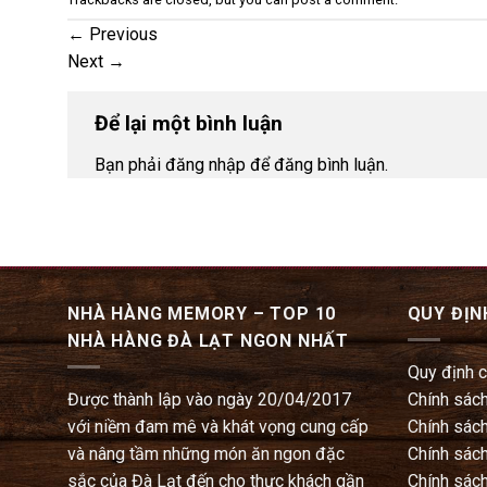
←
Previous
Next
→
Để lại một bình luận
Bạn phải đăng nhập để đăng bình luận.
NHÀ HÀNG MEMORY – TOP 10
QUY ĐỊN
NHÀ HÀNG ĐÀ LẠT NGON NHẤT
Quy định 
Được thành lập vào ngày 20/04/2017
Chính sách
với niềm đam mê và khát vọng cung cấp
Chính sách
và nâng tầm những món ăn ngon đặc
Chính sách
sắc của Đà Lạt đến cho thực khách gần
Chính sách