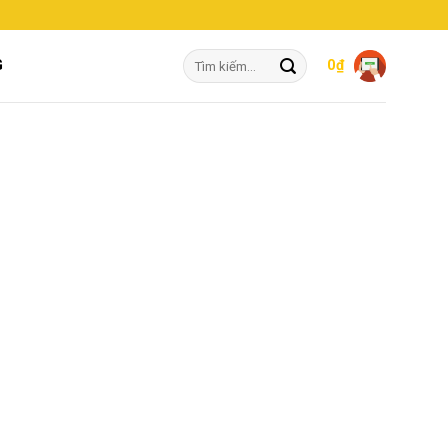
Tìm
G
0
₫
kiếm: