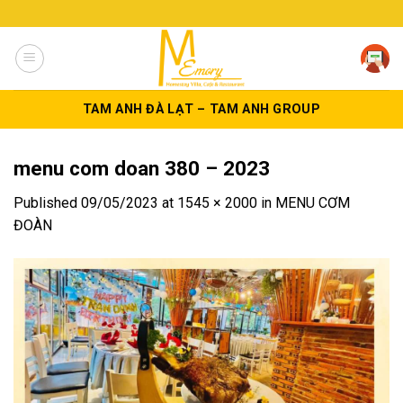
Skip
to
content
TAM ANH ĐÀ LẠT – TAM ANH GROUP
menu com doan 380 – 2023
Published
09/05/2023
at
1545 × 2000
in
MENU CƠM
ĐOÀN