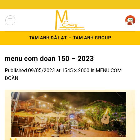
Skip
to
content
TAM ANH ĐÀ LẠT – TAM ANH GROUP
menu com doan 150 – 2023
Published
09/05/2023
at
1545 × 2000
in
MENU CƠM
ĐOÀN