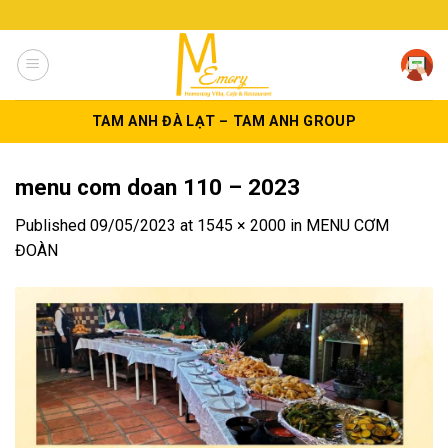
Skip
to
content
TAM ANH ĐÀ LẠT – TAM ANH GROUP
menu com doan 110 – 2023
Published
09/05/2023
at
1545 × 2000
in
MENU CƠM
ĐOÀN