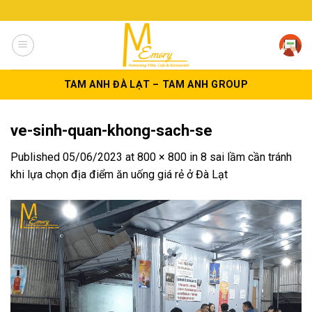
Skip
to
content
TAM ANH ĐÀ LẠT – TAM ANH GROUP
ve-sinh-quan-khong-sach-se
Published
05/06/2023
at
800 × 800
in
8 sai lầm cần tránh
khi lựa chọn địa điểm ăn uống giá rẻ ở Đà Lạt