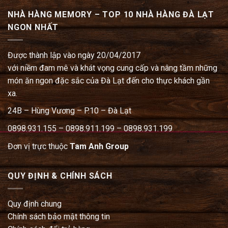
NHÀ HÀNG MEMORY – TOP 10 NHÀ HÀNG ĐÀ LẠT
NGON NHẤT
Được thành lập vào ngày 20/04/2017
với niềm đam mê và khát vọng cung cấp và nâng tầm những
món ăn ngon đặc sắc của Đà Lạt đến cho thực khách gần
xa.
24B – Hùng Vương – P.10 – Đà Lạt
0898.931.155 – 0898.911.199 – 0898.931.199
Đơn vị trực thuộc
Tam Anh Group
QUY ĐỊNH & CHÍNH SÁCH
Quy định chung
Chính sách bảo mật thông tin