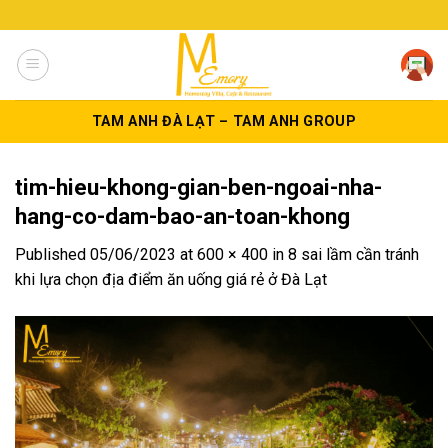
Skip
to
content
TAM ANH ĐÀ LẠT – TAM ANH GROUP
tim-hieu-khong-gian-ben-ngoai-nha-
hang-co-dam-bao-an-toan-khong
Published
05/06/2023
at
600 × 400
in
8 sai lầm cần tránh
khi lựa chọn địa điểm ăn uống giá rẻ ở Đà Lạt