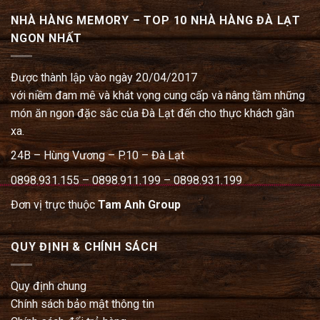
NHÀ HÀNG MEMORY – TOP 10 NHÀ HÀNG ĐÀ LẠT
NGON NHẤT
Được thành lập vào ngày 20/04/2017
với niềm đam mê và khát vọng cung cấp và nâng tầm những
món ăn ngon đặc sắc của Đà Lạt đến cho thực khách gần
xa.
24B – Hùng Vương – P.10 – Đà Lạt
0898.931.155 – 0898.911.199 – 0898.931.199
Đơn vị trực thuộc
Tam Anh Group
QUY ĐỊNH & CHÍNH SÁCH
Quy định chung
Chính sách bảo mật thông tin