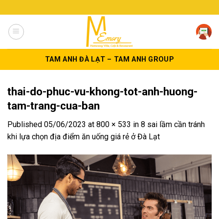
Skip
to
content
TAM ANH ĐÀ LẠT – TAM ANH GROUP
thai-do-phuc-vu-khong-tot-anh-huong-
tam-trang-cua-ban
Published
05/06/2023
at
800 × 533
in
8 sai lầm cần tránh
khi lựa chọn địa điểm ăn uống giá rẻ ở Đà Lạt