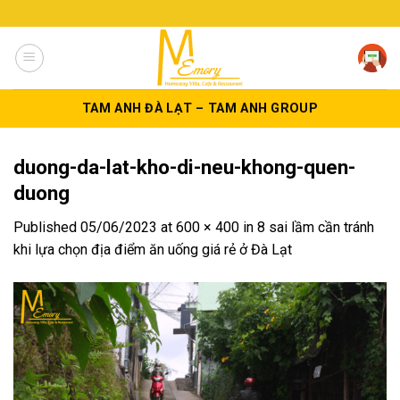
Skip
to
content
TAM ANH ĐÀ LẠT – TAM ANH GROUP
duong-da-lat-kho-di-neu-khong-quen-
duong
Published
05/06/2023
at
600 × 400
in
8 sai lầm cần tránh
khi lựa chọn địa điểm ăn uống giá rẻ ở Đà Lạt