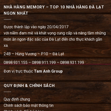
NHÀ HÀNG MEMORY – TOP 10 NHÀ HÀNG ĐÀ LẠT
NGON NHẤT
Được thành lập vào ngày 20/04/2017
với niềm đam mê và khát vọng cung cấp và nâng tầm những
món ăn ngon đặc sắc của Đà Lạt đến cho thực khách gần
xa.
24B – Hùng Vương – P.10 – Đà Lạt
0898.931.155 – 0898.911.199 – 0898.931.199
Đơn vị trực thuộc
Tam Anh Group
QUY ĐỊNH & CHÍNH SÁCH
Quy định chung
Chính sách bảo mật thông tin