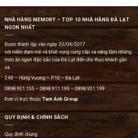
NHÀ HÀNG MEMORY – TOP 10 NHÀ HÀNG ĐÀ LẠT
NGON NHẤT
Được thành lập vào ngày 20/04/2017
với niềm đam mê và khát vọng cung cấp và nâng tầm những
món ăn ngon đặc sắc của Đà Lạt đến cho thực khách gần
xa.
24B – Hùng Vương – P.10 – Đà Lạt
0898.931.155 – 0898.911.199 – 0898.931.199
Đơn vị trực thuộc
Tam Anh Group
QUY ĐỊNH & CHÍNH SÁCH
Quy định chung