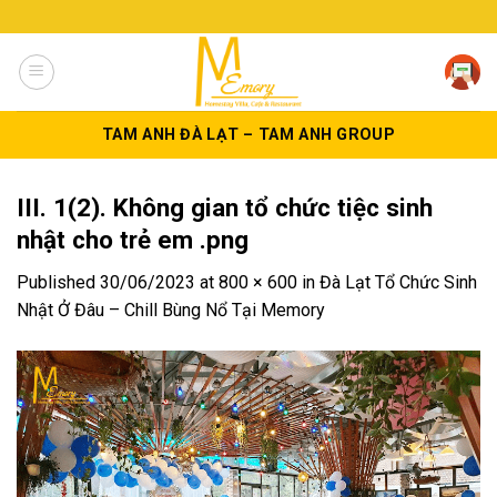
Skip
to
content
TAM ANH ĐÀ LẠT – TAM ANH GROUP
III. 1(2). Không gian tổ chức tiệc sinh
nhật cho trẻ em .png
Published
30/06/2023
at
800 × 600
in
Đà Lạt Tổ Chức Sinh
Nhật Ở Đâu – Chill Bùng Nổ Tại Memory