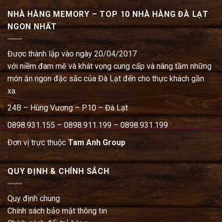
NHÀ HÀNG MEMORY – TOP 10 NHÀ HÀNG ĐÀ LẠT
NGON NHẤT
Được thành lập vào ngày 20/04/2017
với niềm đam mê và khát vọng cung cấp và nâng tầm những
món ăn ngon đặc sắc của Đà Lạt đến cho thực khách gần
xa.
24B – Hùng Vương – P.10 – Đà Lạt
0898.931.155 – 0898.911.199 – 0898.931.199
Đơn vị trực thuộc
Tam Anh Group
QUY ĐỊNH & CHÍNH SÁCH
Quy định chung
Chính sách bảo mật thông tin