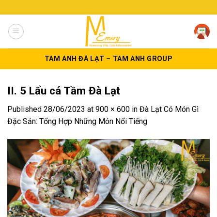
Skip
to
content
TAM ANH ĐÀ LẠT – TAM ANH GROUP
II. 5 Lẩu cá Tầm Đà Lạt
Published
28/06/2023
at
900 × 600
in
Đà Lạt Có Món Gì
Đặc Sản: Tổng Hợp Những Món Nổi Tiếng