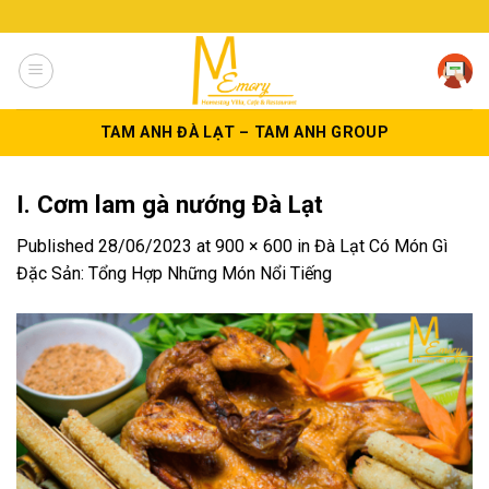
Skip
to
content
TAM ANH ĐÀ LẠT – TAM ANH GROUP
I. Cơm lam gà nướng Đà Lạt
Published
28/06/2023
at
900 × 600
in
Đà Lạt Có Món Gì
Đặc Sản: Tổng Hợp Những Món Nổi Tiếng