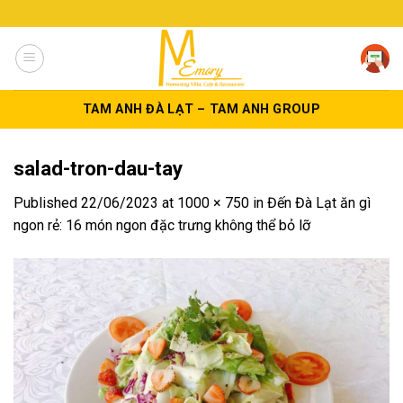
Skip
to
content
TAM ANH ĐÀ LẠT – TAM ANH GROUP
salad-tron-dau-tay
Published
22/06/2023
at
1000 × 750
in
Đến Đà Lạt ăn gì
ngon rẻ: 16 món ngon đặc trưng không thể bỏ lỡ