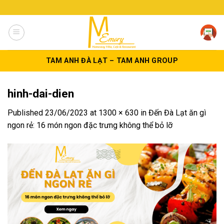
Skip
to
content
TAM ANH ĐÀ LẠT – TAM ANH GROUP
hinh-dai-dien
Published
23/06/2023
at
1300 × 630
in
Đến Đà Lạt ăn gì
ngon rẻ: 16 món ngon đặc trưng không thể bỏ lỡ