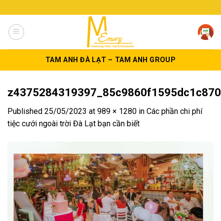
Skip
to
content
TAM ANH ĐÀ LẠT – TAM ANH GROUP
z4375284319397_85c9860f1595dc1c870
Published
25/05/2023
at
989 × 1280
in
Các phần chi phí
tiệc cưới ngoài trời Đà Lạt bạn cần biết