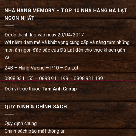
NHÀ HÀNG MEMORY – TOP 10 NHÀ HÀNG ĐÀ LẠT
NGON NHẤT
Được thành lập vào ngày 20/04/2017
với niềm đam mê và khát vọng cung cấp và nâng tầm những
món ăn ngon đặc sắc của Đà Lạt đến cho thực khách gần
xa.
24B – Hùng Vương – P.10 – Đà Lạt
0898.931.155 – 0898.911.199 – 0898.931.199
Đơn vị trực thuộc
Tam Anh Group
QUY ĐỊNH & CHÍNH SÁCH
Quy định chung
Chính sách bảo mật thông tin