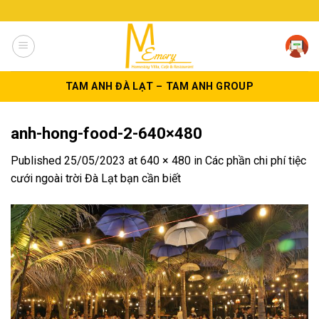
Skip
to
content
TAM ANH ĐÀ LẠT – TAM ANH GROUP
anh-hong-food-2-640×480
Published
25/05/2023
at
640 × 480
in
Các phần chi phí tiệc
cưới ngoài trời Đà Lạt bạn cần biết