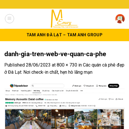
Skip
to
content
TAM ANH ĐÀ LẠT – TAM ANH GROUP
danh-gia-tren-web-ve-quan-ca-phe
Published
28/06/2023
at
800 × 730
in
Các quán cà phê đẹp
ở Đà Lạt: Nơi check-in chất, hẹn hò lãng mạn